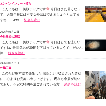
エンバンインサート打ち
こんにちは！ 美桜テックです
今日はまた暑くなっ
て、天気予報には不要な外出は控えましょうと出てま
すね・・&#x ...
続きを読む
2026年08月03日
会社看板の裏話
こんにちは！ 美桜テックです
今日はとても涼しい
ですね♪ 最高気温が30度を下回っているようで、だいぶ
涼 ...
続きを読む
2026年07月31日
外構工事
このたび熊本県で発生した地震により被災された皆様
に、心よりお見舞い申し上げます。 現在も余震が続い
ており、不安な時間を過ごされている方 ...
続きを読む