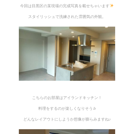
b
今回は目黒区の某現場の完成写真を載せちゃいます
o
スタイリッシュで洗練された雰囲気の外観。
o
k
こちらのお部屋はアイランドキッチン！
料理をするのが楽しくなりそう✰
どんなレイアウトにしようか想像が膨らみますね♪