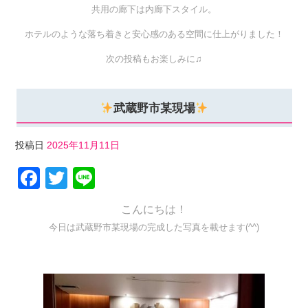
共用の廊下は内廊下スタイル。
ホテルのような落ち着きと安心感のある空間に仕上がりました！
次の投稿もお楽しみに♫
武蔵野市某現場
投稿日
2025年11月11日
F
T
Li
a
wi
n
こんにちは！
c
tt
e
今日は武蔵野市某現場の完成した写真を載せます(^^)
e
er
b
o