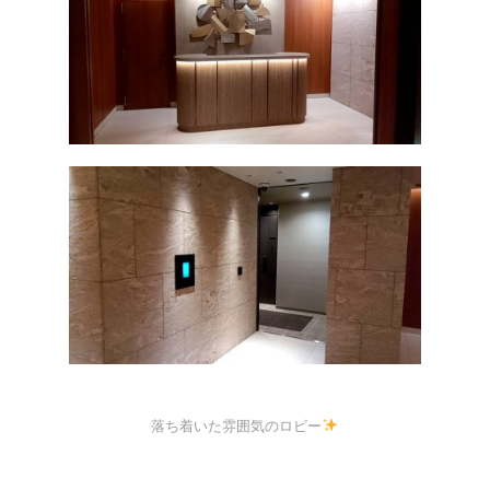
o
k
落ち着いた雰囲気のロビー