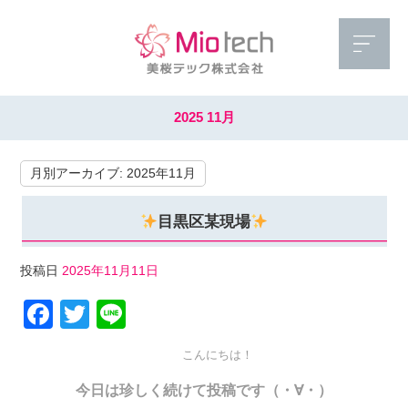
2025 11月
月別アーカイブ:
2025年11月
目黒区某現場
投稿日
2025年11月11日
F
T
Li
a
wi
n
こんにちは！
c
tt
e
今日は珍しく続けて投稿です（・∀・）
e
er