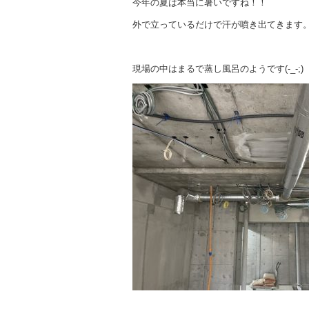
b
今年の夏は本当に暑いですね！！
o
外で立っているだけで汗が噴き出てきます
o
k
現場の中はまるで蒸し風呂のようです(-_-;)