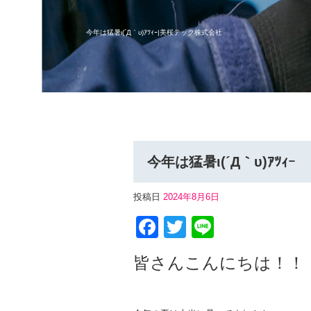
今年は猛暑ι(´Д｀υ)ｱﾂｨｰ|美桜テック株式会社
今年は猛暑ι(´Д｀υ)ｱﾂｨｰ
投稿日
2024年8月6日
F
T
Li
a
wi
n
皆さんこんにちは！！
c
tt
e
e
er