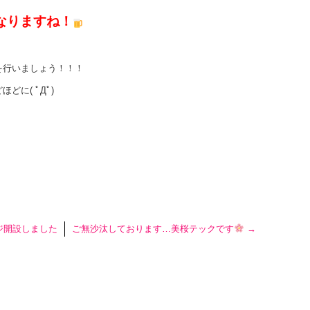
なりますね！
を行いましょう！！！
に( ﾟДﾟ)
ジ開設しました
ご無沙汰しております…美桜テックです
→